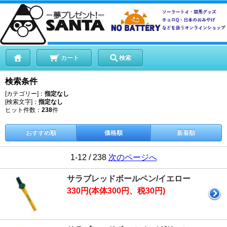
カート
検索
検索条件
[カテゴリー]：
指定なし
[検索文字]：
指定なし
ヒット件数：
238
件
おすすめ順
価格順
新着順
1-12 / 238
次のページへ
サラブレッドボールペン/イエロー
330円(本体300円、税30円)